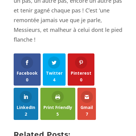
un pas, un autre pas, encore un autre pas
et tenir gagné chaque pas ! C’est ‘une
remontée jamais vue que je parle,
Messieurs, et malheur à celui dont le pied
flanche !
Facebook
Twitter
Pinterest
0
4
0
LinkedIn
Print Friendly
Gmail
2
5
7
Related Posts: