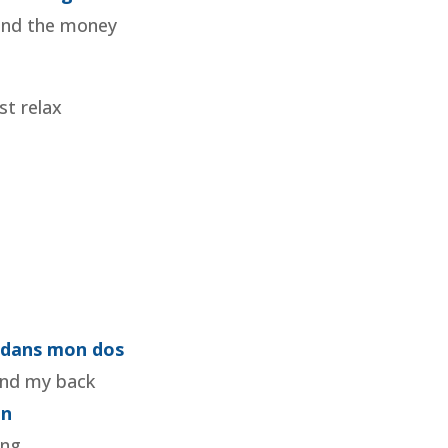
 and the money
st relax
e
e dans mon dos
ind my back
on
ing