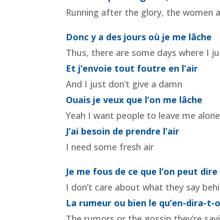
Running after the glory, the women
Donc y a des jours où je me lâche
Thus, there are some days where I ju
Et j’envoie tout foutre en l’air
And I just don’t give a damn
Ouais je veux que l’on me lâche
Yeah I want people to leave me alon
J’ai besoin de prendre l’air
I need some fresh air
Je me fous de ce que l’on peut dir
I don’t care about what they say beh
La rumeur ou bien le qu’en-dira-t-
The rumors or the gossip they’re say