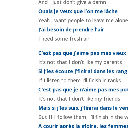
And I just don’t give a damn
Ouais je veux que l’on me lâche
Yeah I want people to leave me alon
J’ai besoin de prendre l’air
I need some fresh air
C’est pas que j’aime pas mes vieux
It’s not that I don’t like my parents
Si j’les écoute j’finirai dans les rang
If I listen to them I’ll finish in ranks
C’est pas que je n’aime pas mes po
It’s not that I don’t like my friends
Mais si j’les suis, j’finirai dans le ve
But If I follow them, I’ll finish in the 
A courir après la gloire, les femmes