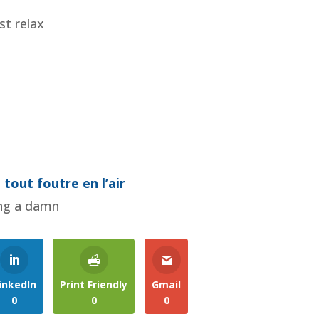
st relax
e
 tout foutre en l’air
ing a damn
inkedIn
Print Friendly
Gmail
0
0
0