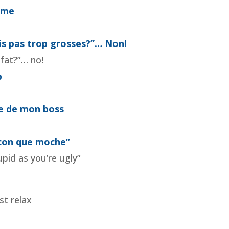
mme
uis pas trop grosses?”… Non!
 fat?”… no!
b
ce de mon boss
i con que moche”
upid as you’re ugly”
st relax