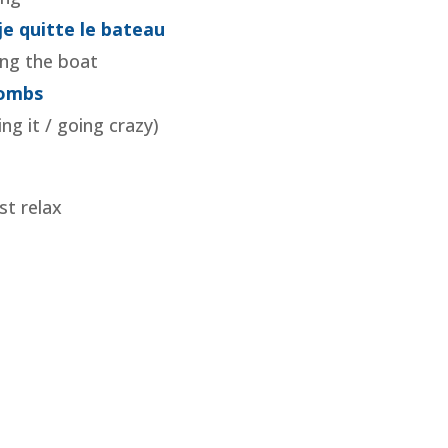
e quitte le bateau
ing the boat
lombs
ing it / going crazy)
st relax
e