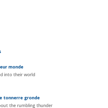
s
 leur monde
 into their world
le tonnerre gronde
about the rumbling thunder