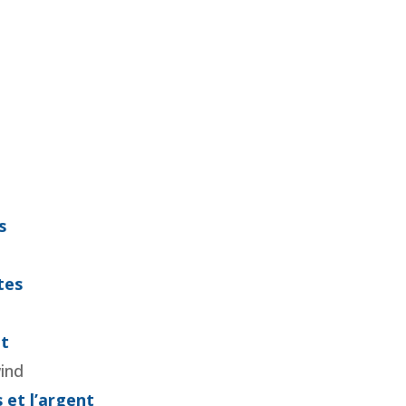
e
s
tes
nt
wind
 et l’argent