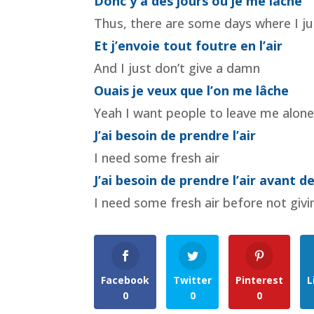
Donc y a des jours où je me lâche
Thus, there are some days where I ju
Et j’envoie tout foutre en l’air
And I just don’t give a damn
Ouais je veux que l’on me lâche
Yeah I want people to leave me alon
J’ai besoin de prendre l’air
I need some fresh air
J’ai besoin de prendre l’air avant de
I need some fresh air before not giv
Facebook
Twitter
Pinterest
L
0
0
0